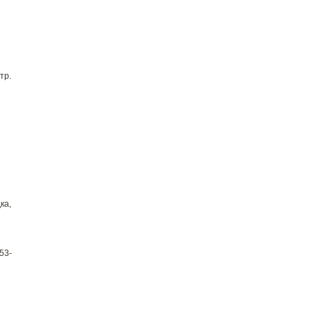
тр.
ка,
53-