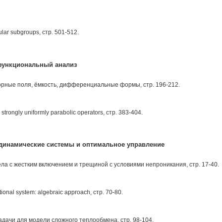
lar subgroups, стр. 501-512.
функциональный анализ
орные поля, ёмкость, дифференциальные формы, стр. 196-212.
strongly uniformly parabolic operators, стр. 383-404.
динамические системы и оптимальное управление
ела c жестким включением и трещиной с условиями непроникания, стр. 17-40.
ational system: algebraic approach, стр. 70-80.
дачи для модели сложного теплообмена, стр. 98-104.