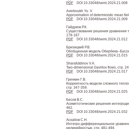
PDF
DOI 10.33048/semi.2024.21.008
Averboukh Yu. V.
Approximation of deterministic mean fiel
PDF
DOI 10.33048/semi.2024.21.009
Гайдуков Р.К.
Существование решения уравнения ти
178-187.
PDF
DOI 10.33048/semi.2024.21.012
Бризицкий Р.В.
Обобщенная модель Обербека--Бусси
PDF
DOI 10.33048/semi.2024.21.015
Sharafutdinov V.A.
Two-dimensional Gavrilov flows, стр. 2
PDF
DOI 10.33048/semi.2024.21.017
Гренкин Г.В.
Корректность модели сложного тепло
стр. 347-359.
PDF
DOI 10.33048/semi.2024.21.025
Бесов В.С.
Асимптотические решения интегроди
462.
PDF
DOI 10.33048/semi.2024.21.032
Асхабов С.Н.
Интегро-дифференциальное уравнени
нелинейностью, стр. 481-494.