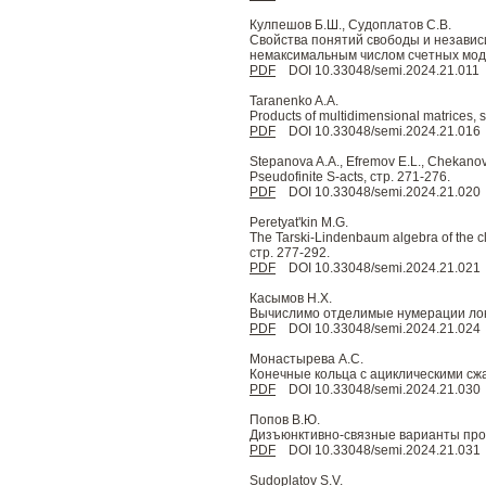
Кулпешов Б.Ш., Судоплатов С.В.
Свойства понятий свободы и независ
немаксимальным числом счетных моде
PDF
DOI 10.33048/semi.2024.21.011
Taranenko A.A.
Products of multidimensional matrices, 
PDF
DOI 10.33048/semi.2024.21.016
Stepanova A.A., Efremov E.L., Chekanov
Pseudofinite S-acts, стр. 271-276.
PDF
DOI 10.33048/semi.2024.21.020
Peretyat'kin M.G.
The Tarski-Lindenbaum algebra of the cl
стр. 277-292.
PDF
DOI 10.33048/semi.2024.21.021
Касымов Н.Х.
Вычислимо отделимые нумерации лока
PDF
DOI 10.33048/semi.2024.21.024
Монастырева А.С.
Конечные кольца с ациклическими сжа
PDF
DOI 10.33048/semi.2024.21.030
Попов В.Ю.
Дизъюнктивно-связные варианты проб
PDF
DOI 10.33048/semi.2024.21.031
Sudoplatov S.V.