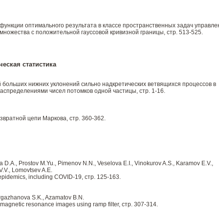
функции оптимального результата в классе пространственных задач управле
множества с положительной гауссовой кривизной границы, стр. 513-525.
ческая статистика
 больших нижних уклонений сильно надкретических ветвящихся процессов в
аспределениями чисел потомков одной частицы, стр. 1-16.
вратной цепи Маркова, стр. 360-362.
 D.A., Prostov M.Yu., Pimenov N.N., Veselova E.I., Vinokurov A.S., Karamov E.V.,
V.V., Lomovtsev A.E.
 epidemics, including COVID-19, стр. 125-163.
rgazhanova S.K., Azamatov B.N.
n magnetic resonance images using ramp filter, стр. 307-314.