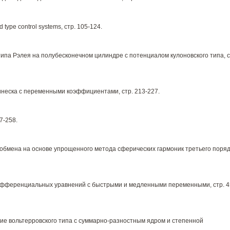
d type control systems, стр. 105-124.
па Рэлея на полубесконечном цилиндре с потенциалом кулоновского типа, с
неска с переменными коэффициентами, стр. 213-227.
47-258.
обмена на основе упрощенного метода сферических гармоник третьего поряд
фференциальных уравнений с быстрыми и медленными переменными, стр. 4
е вольтерровского типа с суммарно-разностным ядром и степенной