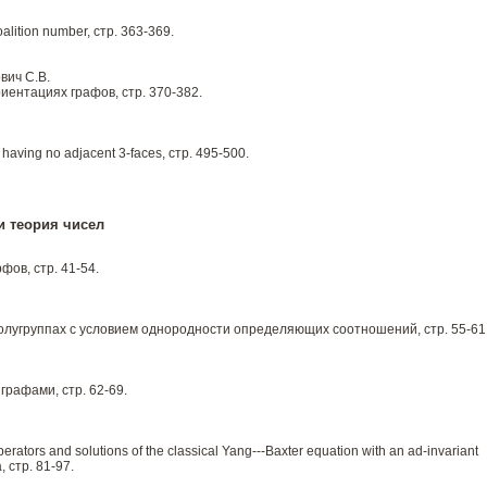
lition number, стр. 363-369.
вич С.В.
ентациях графов, стр. 370-382.
having no adjacent 3-faces, стр. 495-500.
и теория чисел
ов, стр. 41-54.
олугруппах с условием однородности определяющих соотношений, стр. 55-61
рафами, стр. 62-69.
rators and solutions of the classical Yang---Baxter equation with an ad-invariant
, стр. 81-97.