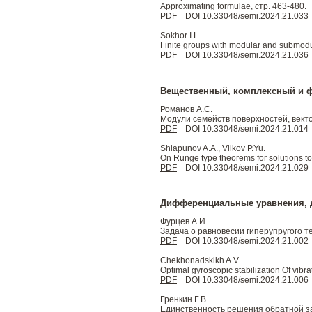
Approximating formulae, стр. 463-480.
PDF
DOI 10.33048/semi.2024.21.033
Sokhor I.L.
Finite groups with modular and submodu
PDF
DOI 10.33048/semi.2024.21.036
Вещественный, комплексный и 
Романов А.С.
Модули семейств поверхностей, вект
PDF
DOI 10.33048/semi.2024.21.014
Shlapunov A.A., Vilkov P.Yu.
On Runge type theorems for solutions to 
PDF
DOI 10.33048/semi.2024.21.029
Дифференциальные уравнения, 
Фурцев А.И.
Задача о равновесии гиперупругого т
PDF
DOI 10.33048/semi.2024.21.002
Chekhonadskikh A.V.
Optimal gyroscopic stabilization Of vibr
PDF
DOI 10.33048/semi.2024.21.006
Гренкин Г.В.
Единственность решения обратной за