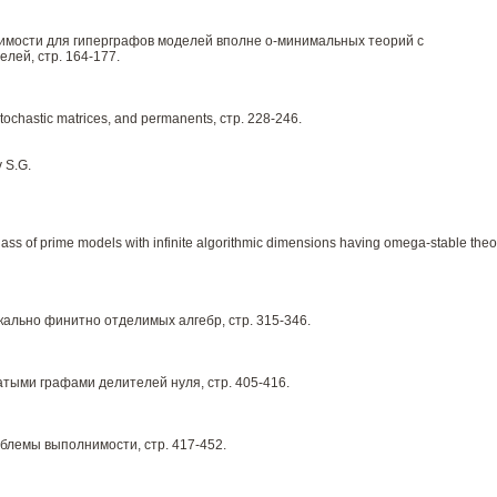
имости для гиперграфов моделей вполне о-минимальных теорий с
лей, стр. 164-177.
stochastic matrices, and permanents, стр. 228-246.
 S.G.
ass of prime models with infinite algorithmic dimensions having omega-stable theo
льно финитно отделимых алгебр, стр. 315-346.
тыми графами делителей нуля, стр. 405-416.
лемы выполнимости, стр. 417-452.