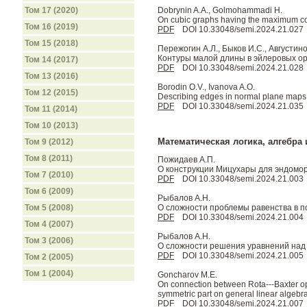
Том 17 (2020)
Dobrynin A.A., Golmohammadi H.
On cubic graphs having the maximum coa
Том 16 (2019)
PDF
DOI 10.33048/semi.2024.21.027
Том 15 (2018)
Пережогин А.Л., Быков И.С., Августино
Контуры малой длины в эйлеровых ори
Том 14 (2017)
PDF
DOI 10.33048/semi.2024.21.028
Том 13 (2016)
Borodin O.V., Ivanova A.O.
Том 12 (2015)
Describing edges in normal plane maps 
PDF
DOI 10.33048/semi.2024.21.035
Том 11 (2014)
Том 10 (2013)
Математическая логика, алгебра 
Том 9 (2012)
Том 8 (2011)
Пожидаев А.П.
О конструкции Мицухары для эндоморф
Том 7 (2010)
PDF
DOI 10.33048/semi.2024.21.003
Том 6 (2009)
Рыбалов А.Н.
О сложности проблемы равенства в п
Том 5 (2008)
PDF
DOI 10.33048/semi.2024.21.004
Том 4 (2007)
Рыбалов А.Н.
Том 3 (2006)
О сложности решения уравнений над г
PDF
DOI 10.33048/semi.2024.21.005
Том 2 (2005)
Том 1 (2004)
Goncharov M.E.
On connection between Rota---Baxter ope
symmetric part on general linear algebra
PDF
DOI 10.33048/semi.2024.21.007