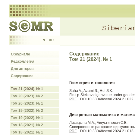
Содержание
О журнале
Том 21 (2024), № 1
Редколлегия
Для авторов
Содержание
Геометрия и топология
Том 21 (2024), № 1
Saha A., Azami S., Hui S.K.
First p-Steklov eigenvalue under geodes
Том 20 (2023), № 2
PDF
DOI 10.33048/semi.2024.21.022
Том 20 (2023), № 1
Том 19 (2022), № 2
Дискретная математика и матема
Том 19 (2022), № 1
Лисицына М.А., Августинович С.В.
Том 18 (2021), № 2
Совершенные раскраски циркулянтных 
PDF
DOI 10.33048/semi.2024.21.013
Том 18 (2021), № 1